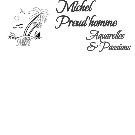
Michel
Preud'homme
Aquarelles
& Passions