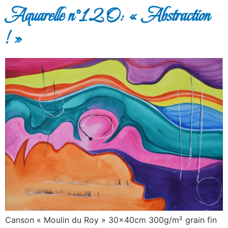
Aquarelle n°120: « Abstraction
! »
Canson « Moulin du Roy » 30x40cm 300g/m² grain fin