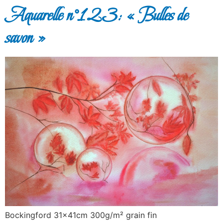
Aquarelle n°123: « Bulles de
savon »
Bockingford 31x41cm 300g/m² grain fin