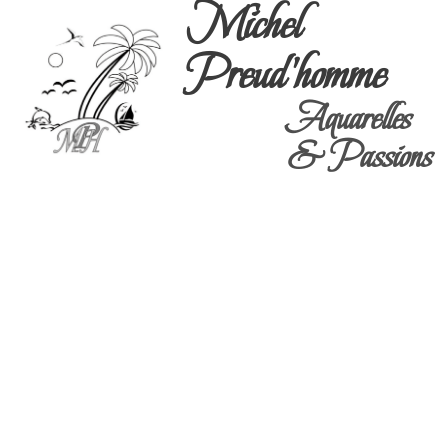
Michel
Preud'homme
Aquarelles
& Passions