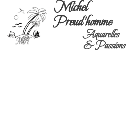
Michel
Preud'homme
Aquarelles
& Passions