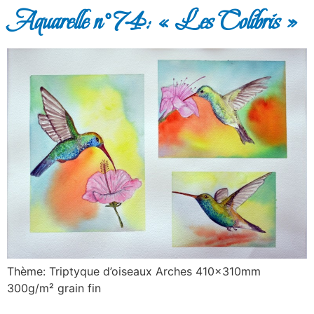
Aquarelle n°74: « Les Colibris »
Thème: Triptyque d’oiseaux Arches 410x310mm
300g/m² grain fin