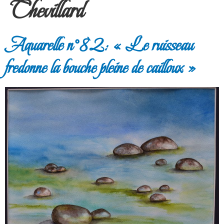
Chevillard
Aquarelle n°82: « Le ruisseau
fredonne la bouche pleine de cailloux »