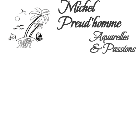
Michel
Preud'homme
Aquarelles
& Passions