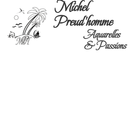
Michel
Preud'homme
Aquarelles
& Passions