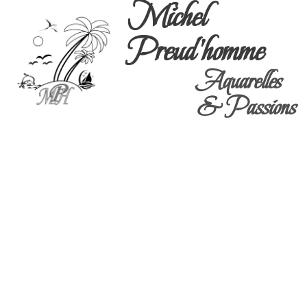
Michel
Preud'homme
Aquarelles
& Passions