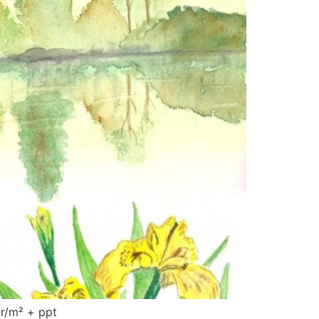
 gr/m² + ppt