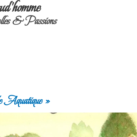
ud'homme
les & Passions
e Aquatique »