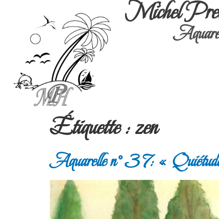
Michel Pre
Aquarel
Étiquette :
zen
Aquarelle n° 37: « Quiétud