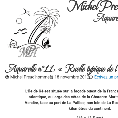
Michel Pre
Aquarel
Aquarelle n°11: « Ruelle typique de 
Michel Preud'homme
18 novembre 2012
Écrivez un 
L’île de Ré est située sur la façade ouest de la France
atlantique, au large des côtes de la Charente-Marit
Vendée, face au port de La Pallice, non loin de La Ro
kilomètres du continent.
(18 x 13,5 cm)