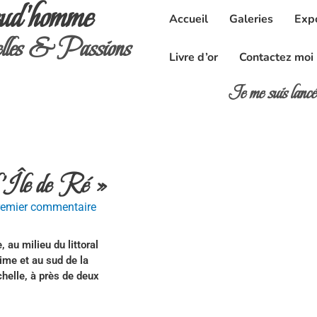
ud'homme
Accueil
Galeries
Exp
les & Passions
Livre d’or
Contactez moi
Je me suis lan
l’Île de Ré »
premier commentaire
, au milieu du littoral
ime et au sud de la
chelle, à près de deux