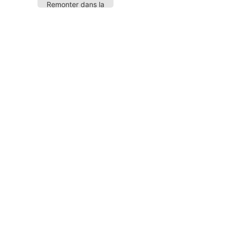
Remonter dans la
page
n commentaire
e-mail ne sera pas publiée.
Les champs obligatoires sont 
*