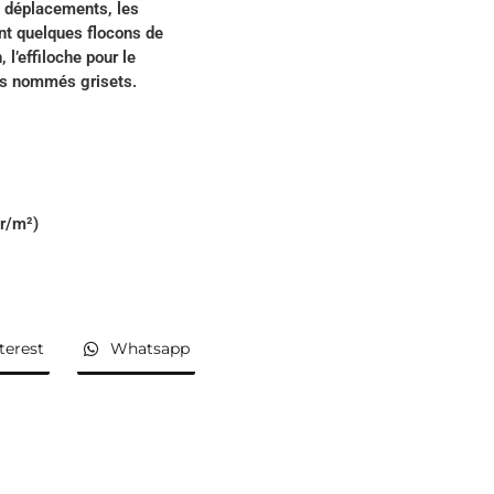
s déplacements, les
nt quelques flocons de
 l’effiloche pour le
ois nommés grisets.
r/m²)
terest
Whatsapp