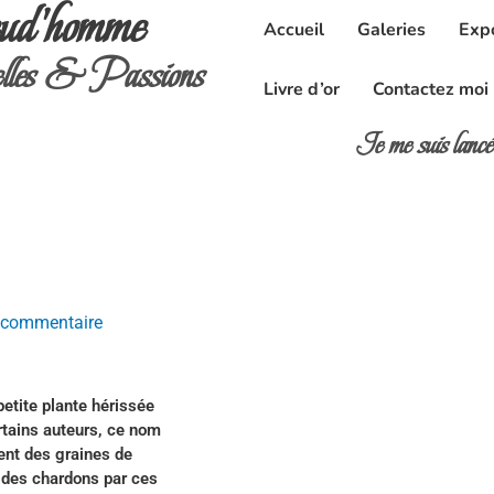
ud'homme
Accueil
Galeries
Exp
les & Passions
Livre d’or
Contactez moi
Je me suis lan
r commentaire
etite plante hérissée
rtains auteurs, ce nom
ent des graines de
n des chardons par ces