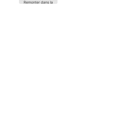
Remonter dans la
page
n commentaire
e-mail ne sera pas publiée.
Les champs obligatoires sont 
*