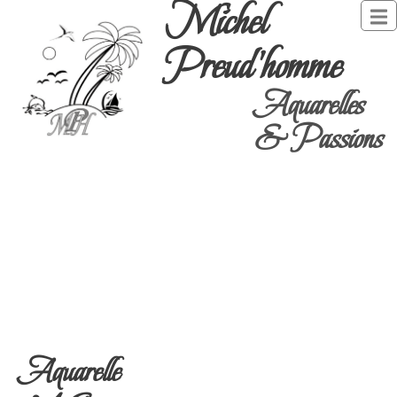
Michel
Preud'homme
Aquarelles
& Passions
Aquarelle