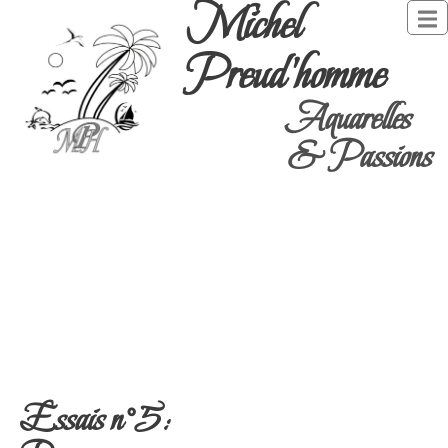
Michel
Preud'homme
Aquarelles
& Passions
Essais n°5: