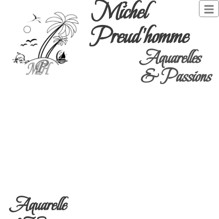
Michel
Preud'homme
Aquarelles
& Passions
Aquarelle