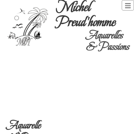
Michel
Preud'homme
Aquarelles
& Passions
Aquarelle