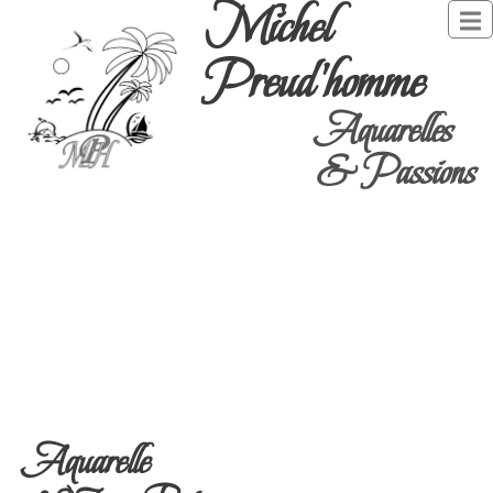
Michel
Preud'homme
Aquarelles
& Passions
Aquarelle