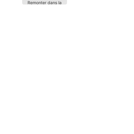
Remonter dans la
page
n commentaire
e-mail ne sera pas publiée.
Les champs obligatoires sont 
*