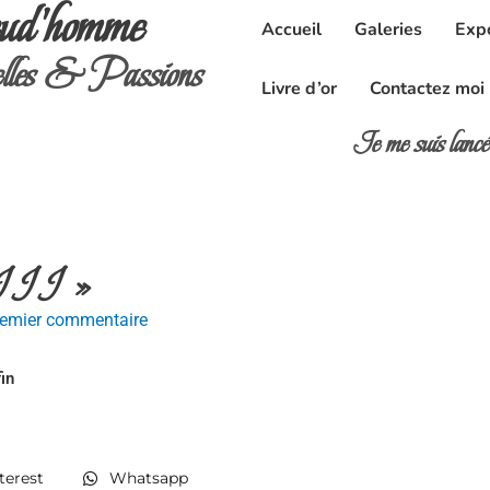
ud'homme
Accueil
Galeries
Exp
les & Passions
Livre d’or
Contactez moi
Je me suis lan
e III »
remier commentaire
in
terest
Whatsapp