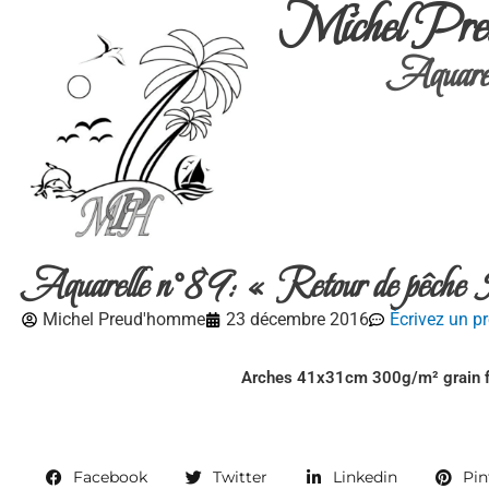
Michel Pre
Aquarel
Aquarelle n°89: « Retour de pêch
Michel Preud'homme
23 décembre 2016
Écrivez un p
Arches 41x31cm 300g/m² grain f
Facebook
Twitter
Linkedin
Pin