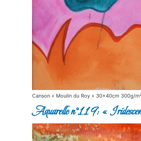
Canson « Moulin du Roy » 30x40cm 300g/m² 
Aquarelle n°119: « Iridescen