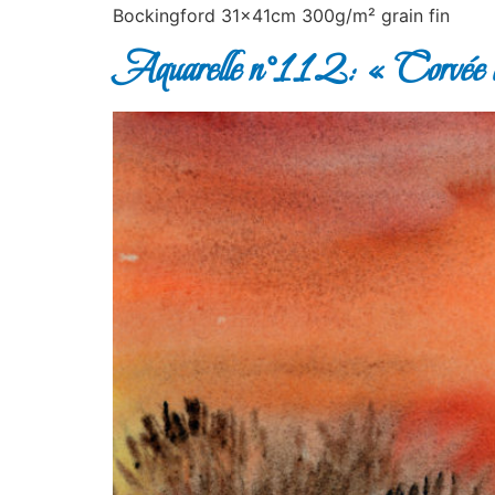
Bockingford 31x41cm 300g/m² grain fin
Aquarelle n°112: « Corvée 