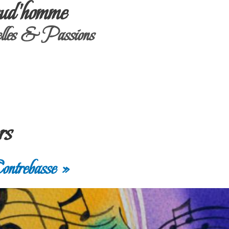
ud'homme
les & Passions
rs
trebasse »