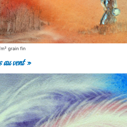
m² grain fin
au vent »