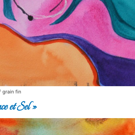
grain fin
ce et Sel »