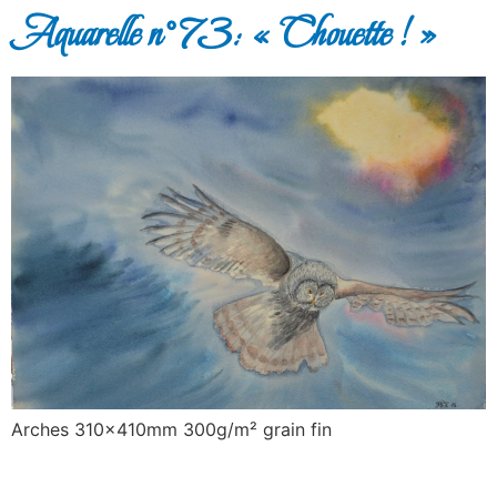
Aquarelle n°73: « Chouette ! »
Arches 310x410mm 300g/m² grain fin