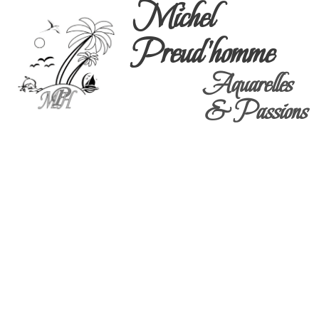
Michel
Preud'homme
Aquarelles
& Passions