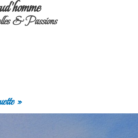
ud'homme
les & Passions
ette »