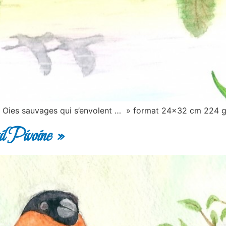
 des Oies sauvages qui s’envolent … » format 24×32 cm 224
l Pivoine »