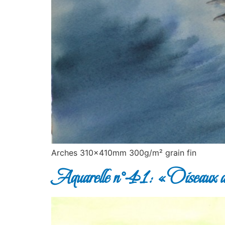
Arches 310x410mm 300g/m² grain fin
Aquarelle n°41: « Oiseaux 