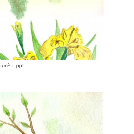
 gr/m² + ppt