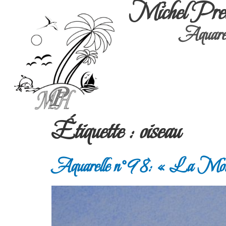
Michel Pre
Aquarel
Étiquette :
oiseau
Aquarelle n°98: « La Mou